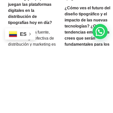
juegan las plataformas
¿Cómo ves el futuro del
digitales en la
diseño tipográfico y el
distribución de
impacto de las nuevas
tipografías hoy en día?
tecnologías? ¿Qué
Para una nueva fuente,
tendencias emergentes
ES
una estrategia efectiva de
crees que serán
distribución y marketing es
fundamentales para los
esencial para asegurar su
diseñadores de
éxito. Comienza creando
tipografías en los
una identidad de marca
próximos años?
fuerte para tu fuente.
El futuro del diseño
Desarrolla una narrativa
tipográfico está destinado
convincente sobre su
a ser influenciado
creación, sus
significativamente por las
características únicas y sus
nuevas tecnologías y
posibles usos. Esta
tendencias emergentes,
narrativa puede
trayendo posibilidades
compartirse a través de tu